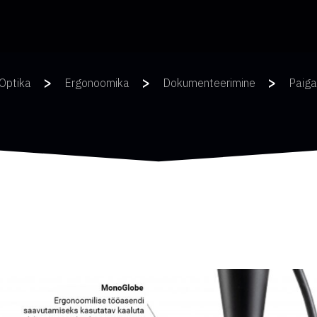
>
>
>
Optika
Ergonoomika
Dokumenteerimine
Paiga