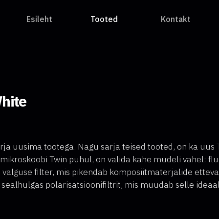
Esileht
Tooted
Kontakt
hite
a uusima tootega. Nagu sarja teised tooted, on ka uus Tw
mikroskoobi Twin puhul, on valida kahe mudeli vahel: fl
alguse filter, mis pikendab komposiitmaterjalide etteval
 sealhulgas polarisatsioonifiltrit, mis muudab selle idea