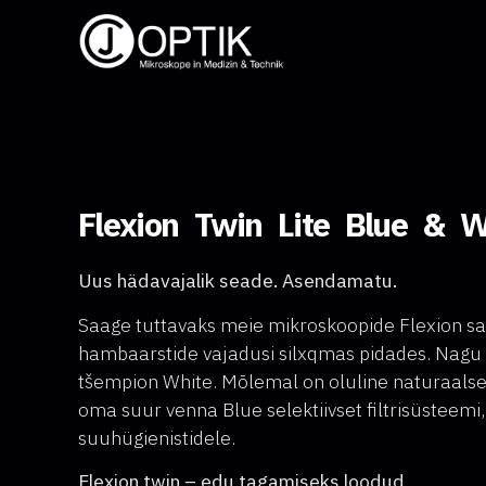
Flexion Twin Lite Blue & W
Uus hädavajalik seade. Asendamatu.
Saage tuttavaks meie mikroskoopide Flexion sarj
hambaarstide vajadusi silxqmas pidades. Nagu 
tšempion White. Mõlemal on oluline naturaalse v
oma suur venna Blue selektiivset filtrisüsteemi,
suuhügienistidele.
Flexion twin – edu tagamiseks loodud