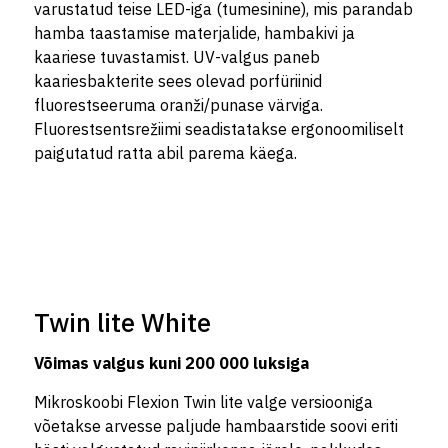
varustatud teise LED-iga (tumesinine), mis parandab
hamba taastamise materjalide, hambakivi ja
kaariese tuvastamist. UV-valgus paneb
kaariesbakterite sees olevad porfüriinid
fluorestseeruma oranži/punase värviga.
Fluorestsentsrežiimi seadistatakse ergonoomiliselt
paigutatud ratta abil parema käega.
Twin lite White
Võimas valgus kuni 200 000 luksiga
Mikroskoobi Flexion Twin lite valge versiooniga
võetakse arvesse paljude hambaarstide soovi eriti