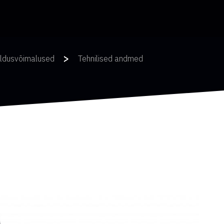
>
ldusvõimalused
Tehnilised andmed