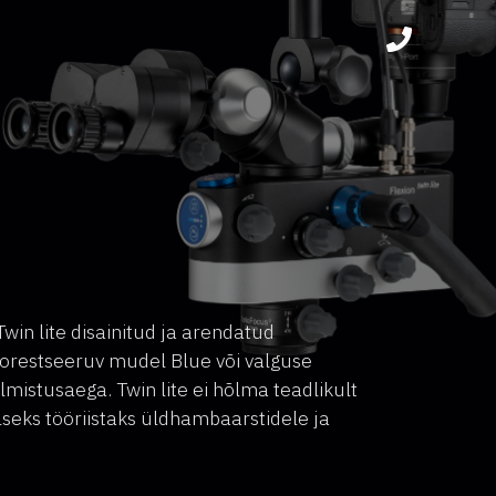
in lite disainitud ja arendatud
uorestseeruv mudel Blue või valguse
mistusaega. Twin lite ei hõlma teadlikult
alseks tööriistaks üldhambaarstidele ja