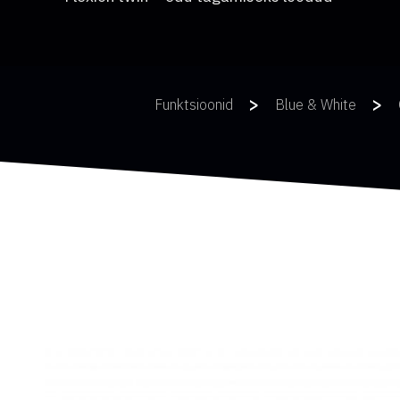
>
>
Funktsioonid
Blue & White