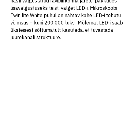
hästi valgustatud ravipiirkonna järele, pakkudes
lisavalgustuseks teist, valget LED-i. Mikroskoobi
Twin lite White puhul on nähtav kahe LED-i tohutu
võimsus – kuni 200 000 luksi. Mõlemat LED-i saab
üksteisest sõltumatult kasutada, et tuvastada
juurekanali struktuure.