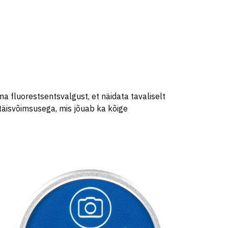
a fluorestsentsvalgust, et näidata tavaliselt
 täisvõimsusega, mis jõuab ka kõige