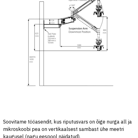
Soovitame tööasendit, kus riputusvars on õige nurga all ja
mikroskoobi pea on vertikaalsest sambast ühe meetri
kaugusel (nagu eespool näidatud).