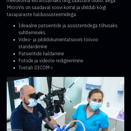
meeskonna elu lihtsamaks ning säästate olulist aega.
MicroVis on saadaval soovi korral ja ühildub kõigi
tavapäraste haldussüsteemidega.
Ideaalne patsientide ja assistentidega tõhusaks
suhtlemiseks
Video- ja pildidokumentatsiooni töövoo
standardimine
Patsientide haldamine
Fotode ja videote redigeerimine
Toetab DICOM-i