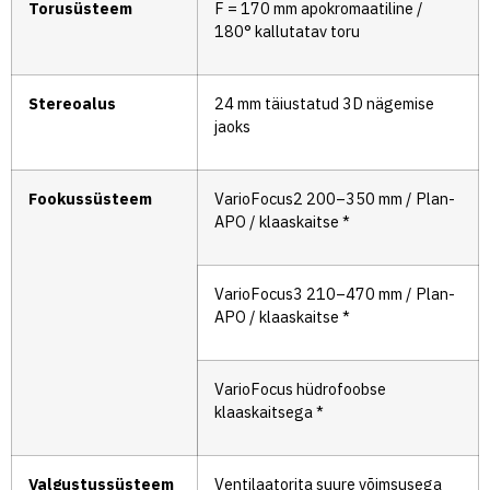
Torusüsteem
F = 170 mm apokromaatiline /
180° kallutatav toru
Stereoalus
24 mm täiustatud 3D nägemise
jaoks
Fookussüsteem
VarioFocus2 200–350 mm / Plan-
APO / klaaskaitse *
VarioFocus3 210–470 mm / Plan-
APO / klaaskaitse *
VarioFocus hüdrofoobse
klaaskaitsega *
Valgustussüsteem
Ventilaatorita suure võimsusega