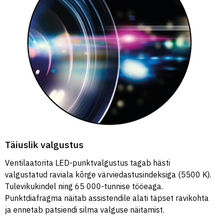
Täiuslik valgustus
Ventilaatorita LED-punktvalgustus tagab hästi
valgustatud raviala kõrge värviedastusindeksiga (5500 K).
Tulevikukindel ning 65 000-tunnise tööeaga.
Punktdiafragma näitab assistendile alati täpset ravikohta
ja ennetab patsiendi silma valguse näitamist.