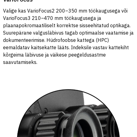
Valige kas VarioFocus2 200–350 mm töökaugusega või
VarioFocus3 210–470 mm töökaugusega ja
plaanapokromaatiliselt korrektse sisseehitatud optikaga.
Suurepärane valgusläbivus tagab optimaalse vaatamise ja
dokumenteerimise. Hüdrofoobse kattega (HPC)
eemaldatav kaitsekatte lääts. Indeksile vastav kattekiht
kõrgeima läbivuse ja väikese peegeldusastme
saavutamiseks.