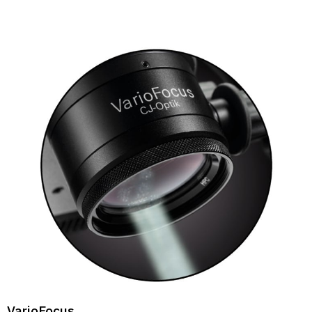
VarioFocus