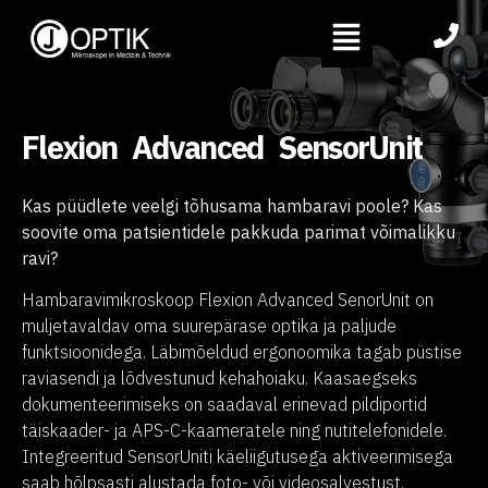
Flexion Advanced SensorUnit
Kas püüdlete veelgi tõhusama hambaravi poole? Kas
soovite oma patsientidele pakkuda parimat võimalikku
ravi?
Hambaravimikroskoop Flexion Advanced SenorUnit on
muljetavaldav oma suurepärase optika ja paljude
funktsioonidega. Läbimõeldud ergonoomika tagab püstise
raviasendi ja lõdvestunud kehahoiaku. Kaasaegseks
dokumenteerimiseks on saadaval erinevad pildiportid
täiskaader- ja APS-C-kaameratele ning nutitelefonidele.
Integreeritud SensorUniti käeliigutusega aktiveerimisega
saab hõlpsasti alustada foto- või videosalvestust.