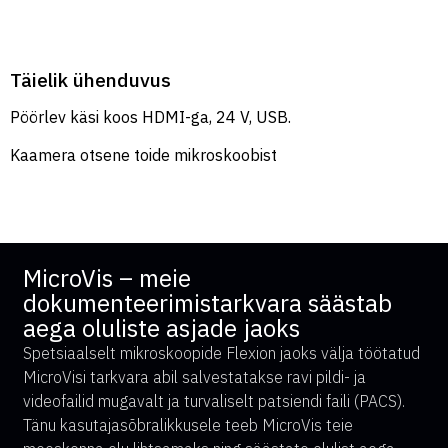
Täielik ühenduvus
Pöörlev käsi koos HDMI-ga, 24 V, USB.
Kaamera otsene toide mikroskoobist
MicroVis – meie
dokumenteerimistarkvara säästab
aega oluliste asjade jaoks
Spetsiaalselt mikroskoopide Flexion jaoks välja töötatud
MicroVisi tarkvara abil salvestatakse ravi pildi- ja
videofailid mugavalt ja turvaliselt patsiendi faili (PACS).
Tänu kasutajasõbralikkusele teeb MicroVis teie